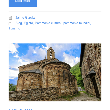
Leer más
Jaime García
Blog
,
Egipto
,
Patrimonio cultural
,
patrimonio mundial
,
Turismo