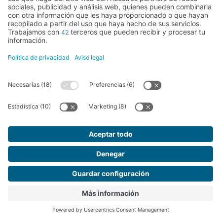
Palencia
París
Patrimonio cultural
patrimonio mundial
Perú
Polonia
Portugal
Promociones
Publicaciones
República Checa