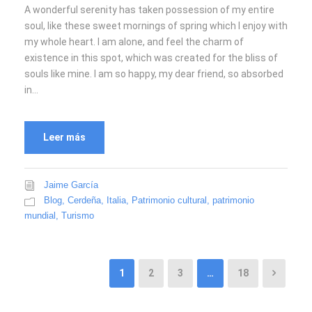
A wonderful serenity has taken possession of my entire
soul, like these sweet mornings of spring which I enjoy with
my whole heart. I am alone, and feel the charm of
existence in this spot, which was created for the bliss of
souls like mine. I am so happy, my dear friend, so absorbed
in...
Leer más
Jaime García
Blog
,
Cerdeña
,
Italia
,
Patrimonio cultural
,
patrimonio
mundial
,
Turismo
1
2
3
…
18