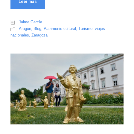
Leer más
Jaime García
Aragón
,
Blog
,
Patrimonio cultural
,
Turismo
,
viajes
nacionales
,
Zaragoza