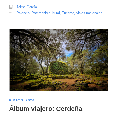
Jaime García
Palencia
,
Patrimonio cultural
,
Turismo
,
viajes nacionales
6 MAYO, 2026
Álbum viajero: Cerdeña