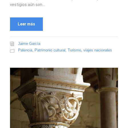
vestigios aún son...
Leer más
Jaime García
Palencia
,
Patrimonio cultural
,
Turismo
,
viajes nacionales