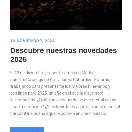
12 NOVIEMBRE, 2024
Descubre nuestras novedades
2025
El 12 de diciembre presentaremos en Madrid
nuestro Catálogo de Actividades Culturales. Estamos
trabajando para presentarte los mejores itinerarios y
destinos para 2025, un año en el que la clave será
la «emoción». ¿Quién no se acuerda de ese recital en una
abadía románica? ¿Y de la vista de aquella ciudad desde el
barco? ¡Qué buena aquella comida en pleno palacio...