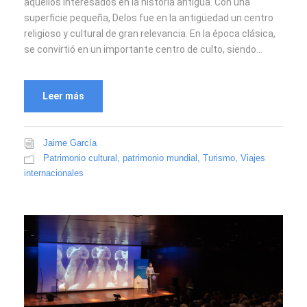
aquellos interesados en la historia antigua. Con una
superficie pequeña, Delos fue en la antigüedad un centro
religioso y cultural de gran relevancia. En la época clásica,
se convirtió en un importante centro de culto, siendo...
Leer más
Jaime García
Patrimonio cultural
,
patrimonio mundial
,
Turismo
,
Viajes
internacionales